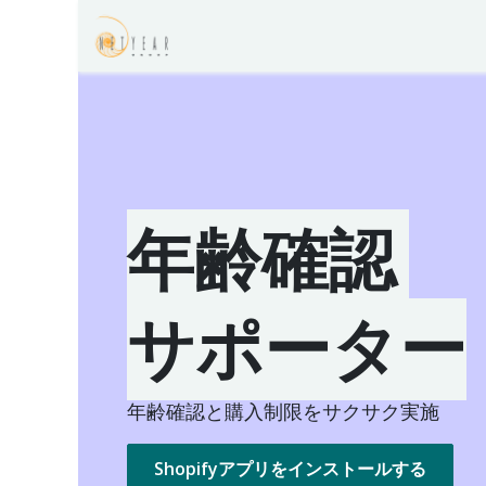
コンテンツへスキップ
サポーターシリーズのよくある質
年齢確認
サポーター
年齢確認と購入制限をサクサク実施
Shopifyアプリをインストールする