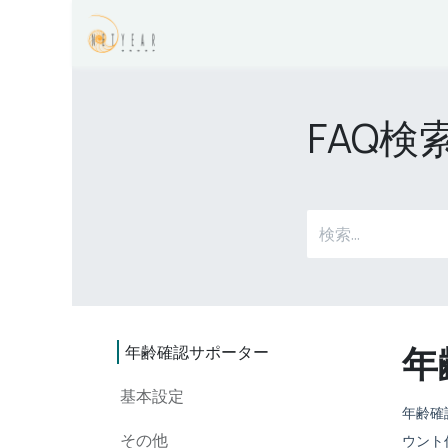
コンテンツへスキップ
サポーターシリーズのよくある質
FAQ検
年
年齢確認サポーター
基本設定​
年齢確
その他​
ウント