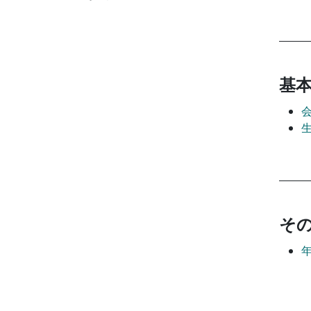
基本
その