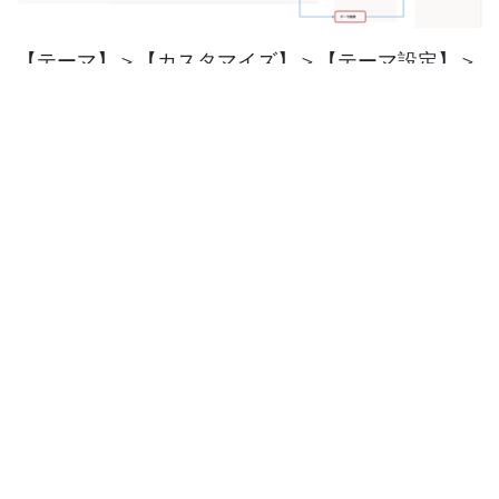
【テーマ】＞【カスタマイズ】＞【テーマ設定】＞
【アプリを埋め込む】を押すと、上記の画面のよう
に「Stock Notice」と再入荷通知サポーター名が表
示されますのでに変更してください。
上記の設定をしていただくと商品詳細ページで商品
の在庫が0以下の場合に「再入荷時に連絡を希望す
る」のボタンが表示されます。
※ご利用のテーマでは表示されないかもしれませ
ん。表示されない場合はアプリのマニュアルページ
を参照してください。